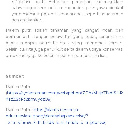
Potensi obat: Beberapa penelitian menunjukkan
bahwa biji palem putri mengandung senyawa bioaktif
yang memiliki potensi sebagai obat, seperti antioksidan
dan antikanker.
Palem putri adalah tanaman yang sangat indah dan
bermanfaat. Dengan perawatan yang tepat, tanaman ini
dapat menjadi permata hijau yang menghiasi taman.
Selain itu, kita juga perlu ikut serta dalam upaya konservasi
untuk menjaga kelestarian palem putri di alam liar.
Sumber:
Palem Putri
(
https://ayoketaman.com/web/pohon/ZDhxMUpJTkdISHR
XazZScFc2bmVydz09
)
Palem Putri (
https://plants-ces-ncsu-
edu.translate.goog/plants/rhapisexcelsa/?
_x_tr_sl=en&_x_tr_tl=id&_x_tr_hl=id&_x_tr_pto=wa
)